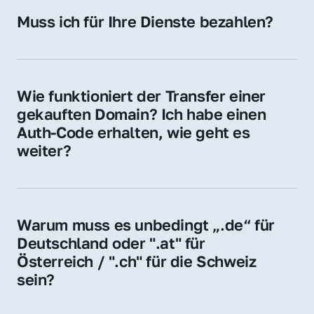
Hosting-Anbieter) fallen geringe laufende 
Muss ich für Ihre Dienste bezahlen?
Gebühren an. Diese bewegen sich für .de 
Nein, bei uns zahlen Sie nur den Kaufpreis 
Domains bei ca. 5€ / Jahr
der Domain – ohne zusätzliche Vermittlungs- 
oder Servicegebühren.
Wie funktioniert der Transfer einer 
gekauften Domain? Ich habe einen 
Auth-Code erhalten, wie geht es 
weiter?
Mit dem Auth-Code beauftragen Sie Ihren 
Provider, die Domain zu übernehmen. Gerne 
begleiten wir Sie bei diesem einfachen und 
Warum muss es unbedingt „.de“ für 
schnellen Prozess.
Deutschland oder ".at" für 
Österreich / ".ch" für die Schweiz 
sein?
Diese Endungen stehen für regionale 