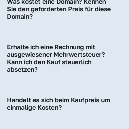
Was kostet eine Domain? Kennen 
Adressen oder als digitale Investition.
Sie den geforderten Preis für diese 
Domain?
Der Preis variiert je nach Domain. Für diese 
Domain liegt ein konkreter Kaufpreis vor – 
kontaktieren Sie uns gerne für ein 
Erhalte ich eine Rechnung mit 
unverbindliches Angebot.
ausgewiesener Mehrwertsteuer? 
Kann ich den Kauf steuerlich 
absetzen?
Ja, Sie erhalten eine Rechnung mit MwSt. 
Für Unternehmen ist der Kauf in der Regel 
steuerlich absetzbar.
Handelt es sich beim Kaufpreis um 
einmalige Kosten?
Ja. Der Kaufpreis ist einmalig. Nur beim 
späteren Betrieb der Domain (z. B. beim 