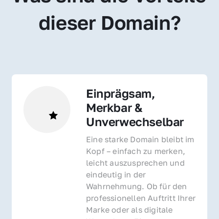
dieser Domain?
Einprägsam, 
Merkbar & 
Unverwechselbar
Eine starke Domain bleibt im 
Kopf – einfach zu merken, 
leicht auszusprechen und 
eindeutig in der 
Wahrnehmung. Ob für den 
professionellen Auftritt Ihrer 
Marke oder als digitale 