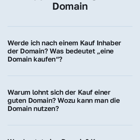
Domain
Werde ich nach einem Kauf Inhaber 
der Domain? Was bedeutet „eine 
Domain kaufen“?
Ja, Sie werden der offizielle Domain-Inhaber. 
Sie erhalten alle Rechte zur Nutzung, 
Verwaltung oder Weiterveräußerung der 
Warum lohnt sich der Kauf einer 
Domain.
guten Domain? Wozu kann man die 
Domain nutzen?
Eine starke Domain steigert Sichtbarkeit, 
Vertrauen und Markenwert. Nutzen Sie sie 
für Ihre Website, Weiterleitung, E-Mail-